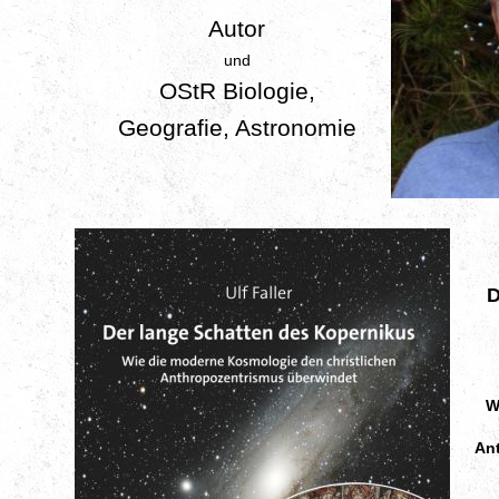
Autor
und
OStR Biologie,
Geografie, Astronomie
D
W
An