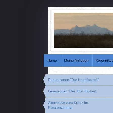
Home
Meine Anliegen
Koperniku
Rezensionen "Der Kruzifixstreit"
Leseproben "Der Kruzifixstreit"
Alternative zum Kreuz im
Klassenzimmer