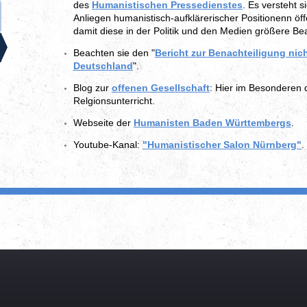
des
Humanistischen Pressedienstes
. Es versteht s
Anliegen humanistisch-aufklärerischer Positionenn öff
damit diese in der Politik und den Medien größere Be
Beachten sie den "
Bericht zur Benachteiligung nic
Deutschland
".
Blog zur
offenen Gesellschaft
: Hier im Besonderen 
Relgionsunterricht.
Webseite der
Humanisten Baden Württembergs
.
Youtube-Kanal:
"Humanistischer Salon Nürnberg"
.