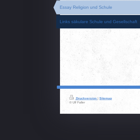
Essay Religion und Schule
Links säkulare Schule und Gesellschaft
Druckversion
|
Sitemap
© Ulf Faller